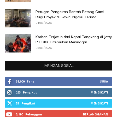
Petugas Pengairan Bantah Potong Ganti
Rugi Proyek di Gowa, Ngaku Terima...
04/08/2026
Korban Terjatuh dari Kapal Tongkang di Jetty
PT UKK Ditemukan Meninggal...
05/08/2026
JARINGAN SOSIAL
38,000
Fans
SUKA
263
Pengikut
MENGIKUTI
53
Pengikut
MENGIKUTI
3,190
Pelanggan
BERLANGGANAN