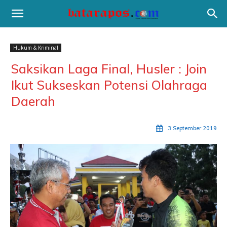
Hukum & Kriminal
Saksikan Laga Final, Husler : Join
Ikut Sukseskan Potensi Olahraga
Daerah
3 September 2019