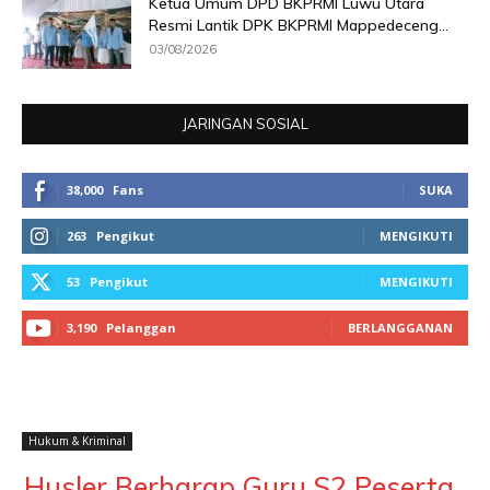
Ketua Umum DPD BKPRMI Luwu Utara
Resmi Lantik DPK BKPRMI Mappedeceng...
03/08/2026
JARINGAN SOSIAL
38,000
Fans
SUKA
263
Pengikut
MENGIKUTI
53
Pengikut
MENGIKUTI
3,190
Pelanggan
BERLANGGANAN