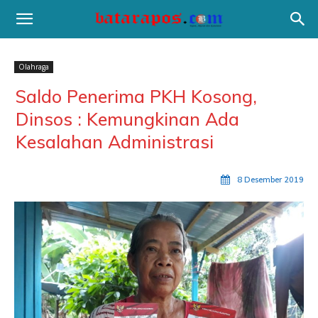
Olahraga
Saldo Penerima PKH Kosong,
Dinsos : Kemungkinan Ada
Kesalahan Administrasi
8 Desember 2019