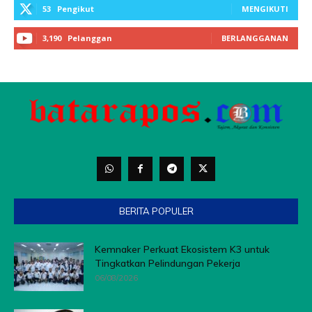
BERITA POPULER
Kemnaker Perkuat Ekosistem K3 untuk
Tingkatkan Pelindungan Pekerja
06/08/2026