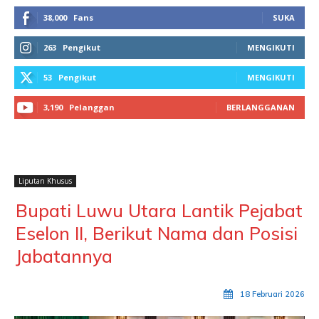
38,000
Fans
SUKA
263
Pengikut
MENGIKUTI
53
Pengikut
MENGIKUTI
3,190
Pelanggan
BERLANGGANAN