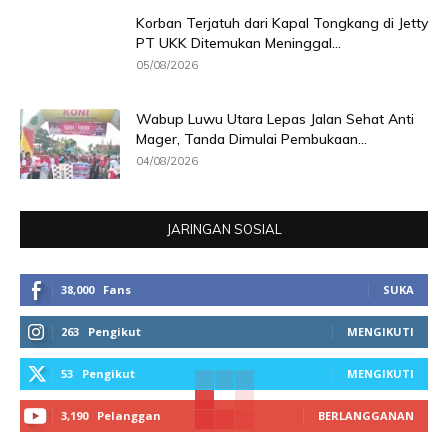
Korban Terjatuh dari Kapal Tongkang di Jetty
PT UKK Ditemukan Meninggal...
05/08/2026
Wabup Luwu Utara Lepas Jalan Sehat Anti
Mager, Tanda Dimulai Pembukaan...
04/08/2026
JARINGAN SOSIAL
38,000
Fans
SUKA
263
Pengikut
MENGIKUTI
53
Pengikut
MENGIKUTI
3,190
Pelanggan
BERLANGGANAN