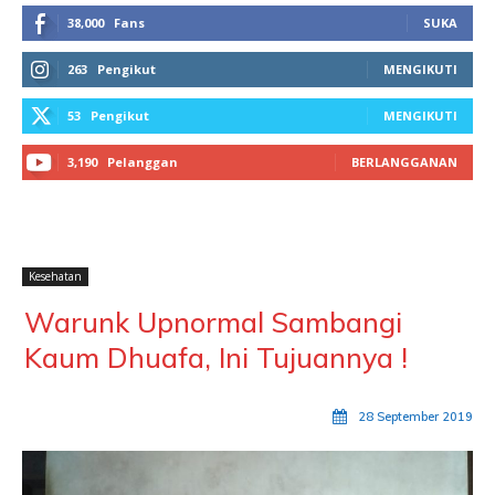
38,000
Fans
SUKA
263
Pengikut
MENGIKUTI
53
Pengikut
MENGIKUTI
3,190
Pelanggan
BERLANGGANAN