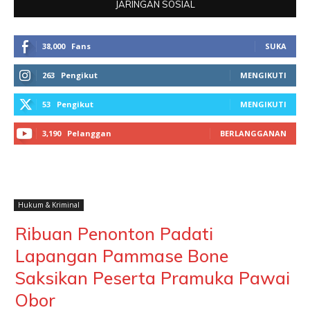
JARINGAN SOSIAL
38,000
Fans
SUKA
263
Pengikut
MENGIKUTI
53
Pengikut
MENGIKUTI
3,190
Pelanggan
BERLANGGANAN