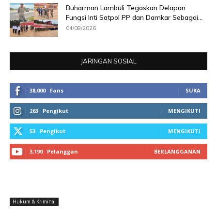
Buharman Lambuli Tegaskan Delapan
Fungsi Inti Satpol PP dan Damkar Sebagai...
04/08/2026
JARINGAN SOSIAL
38,000
Fans
SUKA
263
Pengikut
MENGIKUTI
53
Pengikut
MENGIKUTI
3,190
Pelanggan
BERLANGGANAN