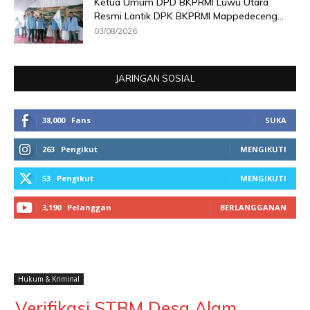
Ketua Umum DPD BKPRMI Luwu Utara
Resmi Lantik DPK BKPRMI Mappedeceng...
03/08/2026
JARINGAN SOSIAL
38,000
Fans
SUKA
263
Pengikut
MENGIKUTI
53
Pengikut
MENGIKUTI
3,190
Pelanggan
BERLANGGANAN