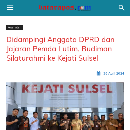
Kesehatan
Didampingi Anggota DPRD dan
Jajaran Pemda Lutim, Budiman
Silaturahmi ke Kejati Sulsel
30 April 2024