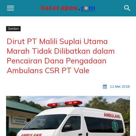
Sorotan
Dirut PT Malili Suplai Utama
Marah Tidak Dilibatkan dalam
Pencairan Dana Pengadaan
Ambulans CSR PT Vale
12 Mei 2026