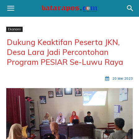
Ekonomi
Dukung Keaktifan Peserta JKN,
Desa Lara Jadi Percontohan
Program PESIAR Se-Luwu Raya
20 Mei 2023