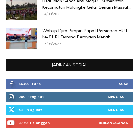
Usai Jalan Sehat Anti Mager, Pemerintah
Kecamatan Malangke Gelar Senam Massal...
04/08/2026
Wabup Djira Pimpin Rapat Persiapan HUT
ke-81 RI, Dorong Perayaan Meriah...
03/08/2026
JARINGAN SOSIAL
38,000
Fans
SUKA
263
Pengikut
MENGIKUTI
53
Pengikut
MENGIKUTI
3,190
Pelanggan
BERLANGGANAN