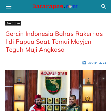
Pendidikan
Gercin Indonesia Bahas Rakernas
I di Papua Saat Temui Mayjen
Teguh Muji Angkasa
30 April 2022