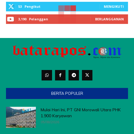
53
Pengikut
MENGIKUTI
3,190
Pelanggan
BERLANGGANAN
BERITA POPULER
Mulai Hari Ini, PT GNI Morowali Utara PHK
1.900 Karyawan
05/08/2026