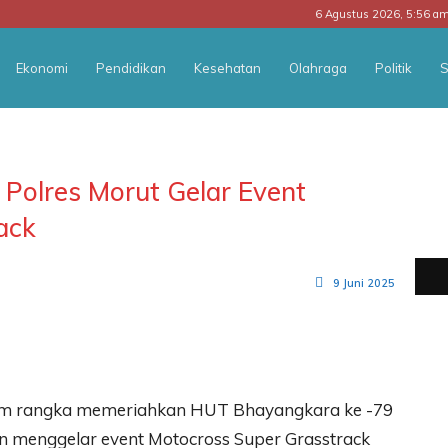
6 Agustus 2026, 5:56 a
Ekonomi
Pendidikan
Kesehatan
Olahraga
Politik
S
Polres Morut Gelar Event
ack
9 Juni 2025
lam rangka memeriahkan HUT Bhayangkara ke -79
an menggelar event Motocross Super Grasstrack