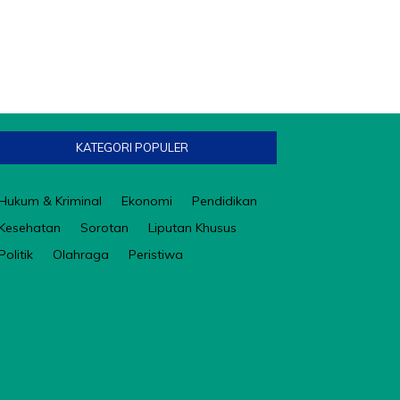
KATEGORI POPULER
Hukum & Kriminal
Ekonomi
Pendidikan
Kesehatan
Sorotan
Liputan Khusus
Politik
Olahraga
Peristiwa