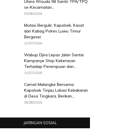
Utara Wisuda 94 Santri TPA/TPQ
se-Kecamatan...
03/08/2026
Mutasi Bergulir, Kapolsek, Kasat
dan Kabag Polres Luwu Timur
Bergeser
31/07/2026
Wabup Djira Lepas Jalan Santai
Kampanye Stop Kekerasan
Terhadap Perempuan dan...
31/07/2026
Camat Malangke Bersama
Kapolsek Tinjau Lokasi Kebakaran
di Desa Tingkara, Berikan...
05/08/2026
JARINGAN SOSIAL