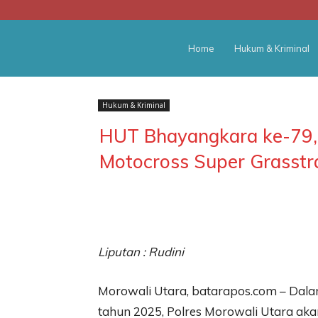
BATARA
Home
Hukum & Kriminal
POS
Hukum & Kriminal
HUT Bhayangkara ke-79, 
Motocross Super Grasstr
Liputan : Rudini
Morowali Utara, batarapos.com – Da
tahun 2025, Polres Morowali Utara ak