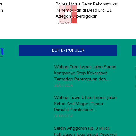
a
Polres Morut Gelar Rekonstruksi
an
Penembakan di Desa Era, 11
Adegan Diperagakan
22/07/2026
BERITA POPULER
Wabup Djira Lepas Jalan Santai
Kampanye Stop Kekerasan
Terhadap Perempuan dan...
31/07/2026
Wabup Luwu Utara Lepas Jalan
Sehat Anti Mager, Tanda
Dimulai Pembukaan...
04/08/2026
Selain Anggaran Rp. 3 Miliar,
Pak Dusun Juga Sebut Pegawai