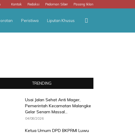
m
Kontak
Redaksi
Pedoman Siber
Pasang Iklan
orotan
Peristiwa
Liputan Khusus
TRENDING
Usai Jalan Sehat Anti Mager,
Pemerintah Kecamatan Malangke
Gelar Senam Massal...
04/08/2026
Ketua Umum DPD BKPRMI Luwu