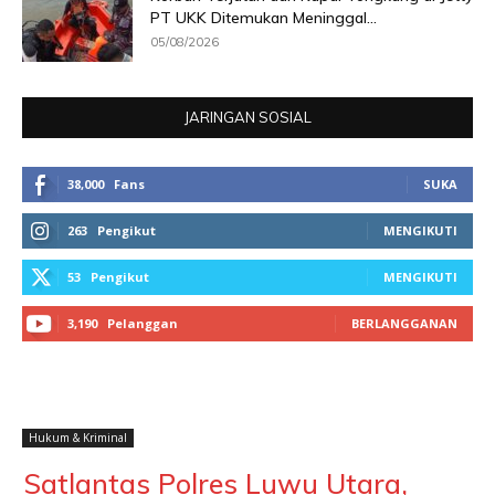
PT UKK Ditemukan Meninggal...
05/08/2026
JARINGAN SOSIAL
38,000
Fans
SUKA
263
Pengikut
MENGIKUTI
53
Pengikut
MENGIKUTI
3,190
Pelanggan
BERLANGGANAN