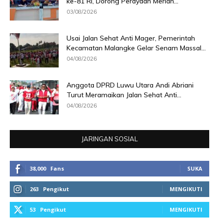
ke-81 RI, Dorong Perayaan Meriah...
03/08/2026
Usai Jalan Sehat Anti Mager, Pemerintah
Kecamatan Malangke Gelar Senam Massal...
04/08/2026
Anggota DPRD Luwu Utara Andi Abriani
Turut Meramaikan Jalan Sehat Anti...
04/08/2026
JARINGAN SOSIAL
38,000
Fans
SUKA
263
Pengikut
MENGIKUTI
53
Pengikut
MENGIKUTI