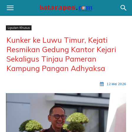
Liputan Khusus
Kunker ke Luwu Timur, Kejati
Resmikan Gedung Kantor Kejari
Sekaligus Tinjau Pameran
Kampung Pangan Adhyaksa
12 Mei 2026