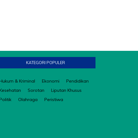
KATEGORI POPULER
Hukum & Kriminal
Ekonomi
Pendidikan
Kesehatan
Sorotan
Liputan Khusus
Politik
Olahraga
Peristiwa