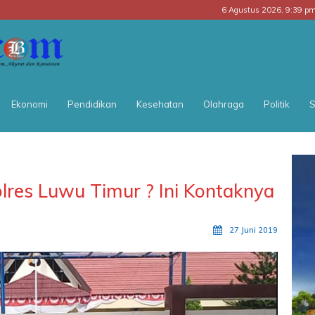
6 Agustus 2026, 9:39 p
BATARA
POS
Ekonomi
Pendidikan
Kesehatan
Olahraga
Politik
S
lres Luwu Timur ? Ini Kontaknya
27 Juni 2019