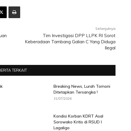
Selanjutnya
auan
Tim Investigasi DPP LLPK RI Sorot
Keberadaan Tambang Galian C Yang Diduga
Ilegal
BERITA TERKAIT
ak
Breaking News, Lurah Tomoni
Ditetapkan Tersangka !
31/07/2026
Kondisi Korban KDRT Asal
Sorowako Kritis di RSUD I
Lagaligo