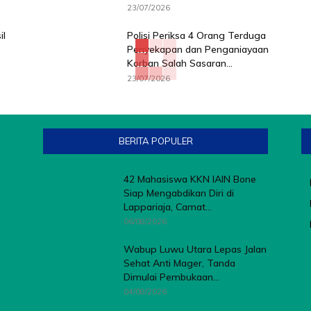
23/07/2026
il
Polisi Periksa 4 Orang Terduga
Penyekapan dan Penganiayaan
Korban Salah Sasaran...
23/07/2026
BERITA POPULER
42 Mahasiswa KKN IAIN Bone
Siap Mengabdikan Diri di
Lappariaja, Camat...
06/08/2026
Wabup Luwu Utara Lepas Jalan
Sehat Anti Mager, Tanda
Dimulai Pembukaan...
04/08/2026