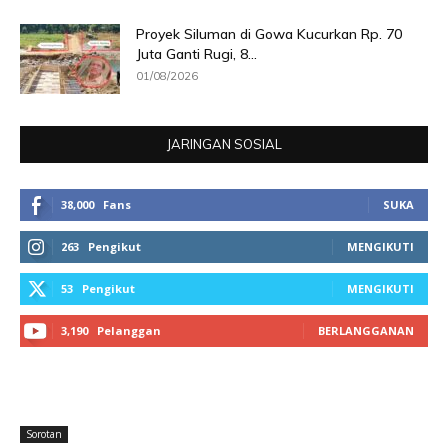
Proyek Siluman di Gowa Kucurkan Rp. 70
Juta Ganti Rugi, 8...
01/08/2026
JARINGAN SOSIAL
38,000
Fans
SUKA
263
Pengikut
MENGIKUTI
53
Pengikut
MENGIKUTI
3,190
Pelanggan
BERLANGGANAN