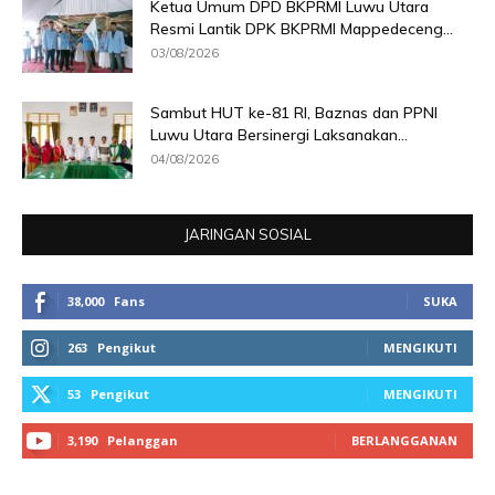
Ketua Umum DPD BKPRMI Luwu Utara
Resmi Lantik DPK BKPRMI Mappedeceng...
03/08/2026
Sambut HUT ke-81 RI, Baznas dan PPNI
Luwu Utara Bersinergi Laksanakan...
04/08/2026
JARINGAN SOSIAL
38,000
Fans
SUKA
263
Pengikut
MENGIKUTI
53
Pengikut
MENGIKUTI
3,190
Pelanggan
BERLANGGANAN