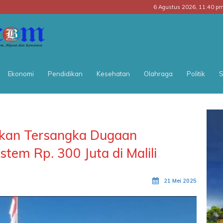
6 Agustus 2026, 11:40 p
BATARA
POS
Ekonomi
Pendidikan
Kesehatan
Olahraga
Politik
S
pkan Tersangka Dugaan
tem Rp. 300 Juta di Malili
21 Mei 2025