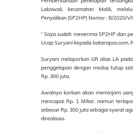
Pemberitahuan penetapan tersangk
Lakawali, kecamatan Malili, mela
Penyidikan (SP2HP) Nomor : B/2020/V/R
” Saya sudah menerima SP2HP dan pem
Ucap Suryani kepada batarapos.com, R
Suryani melaporkan GR alias LA pada
penggelapan dengan modus tutup sis
Rp. 300 juta.
Awalnya korban akan meminjam uang
mencapai Rp. 1 Miliar, namun terlap
sebesar Rp. 300 juta sebagai syarat 
direalisasi.