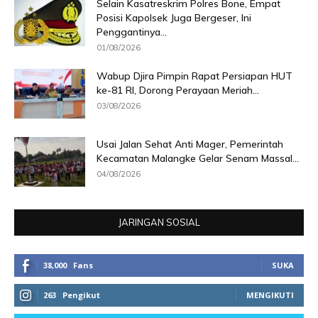
Selain Kasatreskrim Polres Bone, Empat
Posisi Kapolsek Juga Bergeser, Ini
Penggantinya...
01/08/2026
Wabup Djira Pimpin Rapat Persiapan HUT
ke-81 RI, Dorong Perayaan Meriah...
03/08/2026
Usai Jalan Sehat Anti Mager, Pemerintah
Kecamatan Malangke Gelar Senam Massal...
04/08/2026
JARINGAN SOSIAL
38,000
Fans
SUKA
263
Pengikut
MENGIKUTI