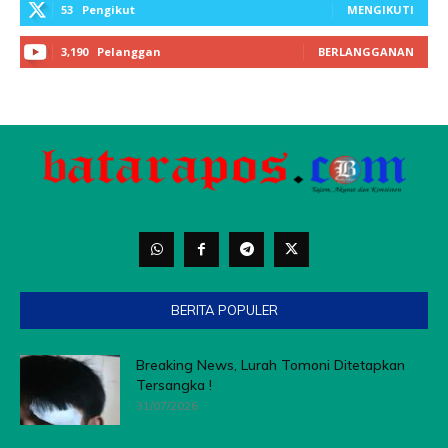
53
Pengikut
MENGIKUTI
3,190
Pelanggan
BERLANGGANAN
BERITA POPULER
Breaking News, Lurah Tomoni Ditetapkan
Tersangka !
31/07/2026