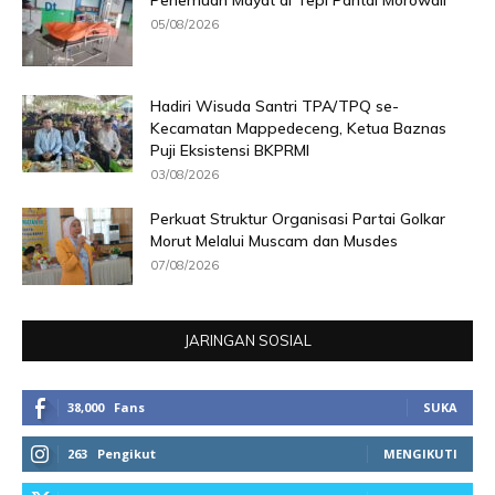
Penemuan Mayat di Tepi Pantai Morowali
05/08/2026
Hadiri Wisuda Santri TPA/TPQ se-
Kecamatan Mappedeceng, Ketua Baznas
Puji Eksistensi BKPRMI
03/08/2026
Perkuat Struktur Organisasi Partai Golkar
Morut Melalui Muscam dan Musdes
07/08/2026
JARINGAN SOSIAL
38,000
Fans
SUKA
263
Pengikut
MENGIKUTI