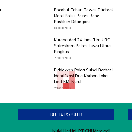
a
Bocah 4 Tahun Tewas Ditabrak
Mobil Polisi, Polres Bone
Pastikan Ditangani...
06/08/2026
Kurang dari 24 Jam, Tim URC
Satreskrim Polres Luwu Utara
Ringkus...
27/07/2026
Biddokkes Polda Sulsel Berhasil
Identifikasi Dua Korban Laka
Laut KM. Nurul...
23/07/2026
BERITA POPULER
Mulai Hari Ini, PT GNI Morowali