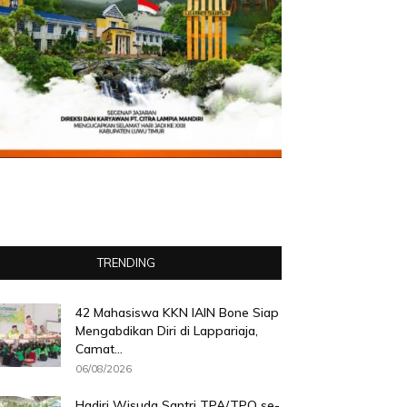
TRENDING
42 Mahasiswa KKN IAIN Bone Siap
Mengabdikan Diri di Lappariaja,
Camat...
06/08/2026
Hadiri Wisuda Santri TPA/TPQ se-