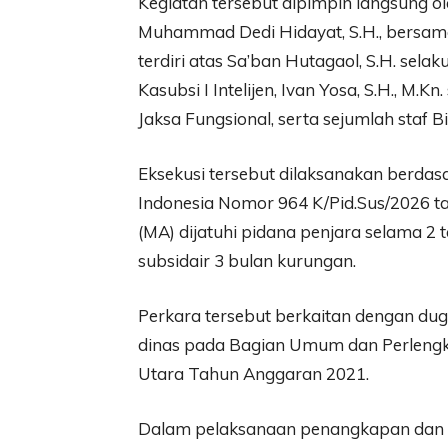
Kegiatan tersebut dipimpin langsung ol
Muhammad Dedi Hidayat, S.H., bersama
terdiri atas Sa’ban Hutagaol, S.H. selak
Kasubsi I Intelijen, Ivan Yosa, S.H., M.K
Jaksa Fungsional, serta sejumlah staf 
Eksekusi tersebut dilaksanakan berd
Indonesia Nomor 964 K/Pid.Sus/2026 t
(MA) dijatuhi pidana penjara selama 2 
subsidair 3 bulan kurungan.
Perkara tersebut berkaitan dengan dug
dinas pada Bagian Umum dan Perlengk
Utara Tahun Anggaran 2021.
Dalam pelaksanaan penangkapan dan ek