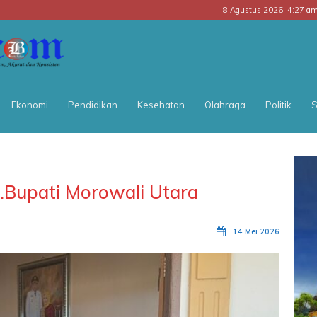
8 Agustus 2026, 4:27 a
BATARA
POS
Ekonomi
Pendidikan
Kesehatan
Olahraga
Politik
S
.Bupati Morowali Utara
14 Mei 2026