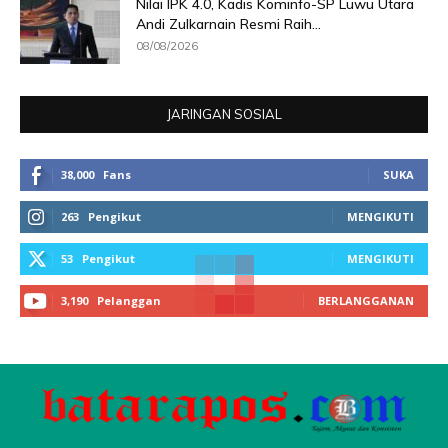
Nilai IPK 4.0, Kadis Kominfo-SP Luwu Utara
Andi Zulkarnain Resmi Raih...
08/08/2026
JARINGAN SOSIAL
38,000
Fans
SUKA
263
Pengikut
MENGIKUTI
53
Pengikut
MENGIKUTI
3,190
Pelanggan
BERLANGGANAN