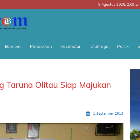
8 Agustus 2026, 2:09 p
BATARA
POS
Ekonomi
Pendidikan
Kesehatan
Olahraga
Politik
S
g Taruna Olitau Siap Majukan
1 September 2019