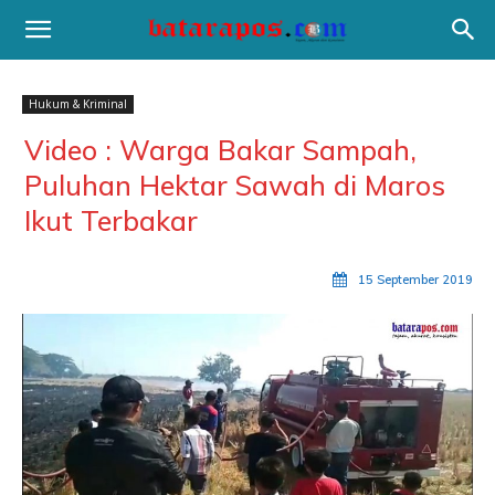
Hukum & Kriminal
Video : Warga Bakar Sampah,
Puluhan Hektar Sawah di Maros
Ikut Terbakar
15 September 2019