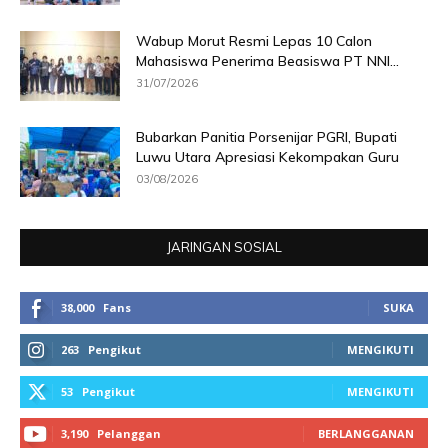
Wabup Morut Resmi Lepas 10 Calon
Mahasiswa Penerima Beasiswa PT NNI...
31/07/2026
Bubarkan Panitia Porsenijar PGRI, Bupati
Luwu Utara Apresiasi Kekompakan Guru
03/08/2026
JARINGAN SOSIAL
38,000
Fans
SUKA
263
Pengikut
MENGIKUTI
53
Pengikut
MENGIKUTI
3,190
Pelanggan
BERLANGGANAN