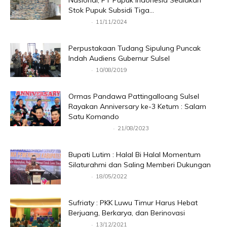
Nasional, PT Pupuk Indonesia Sediakan
Stok Pupuk Subsidi Tiga...
-
Redaksi
11/11/2024
Perpustakaan Tudang Sipulung Puncak
Indah Audiens Gubernur Sulsel
-
Redaksi
10/08/2019
Ormas Pandawa Pattingalloang Sulsel
Rayakan Anniversary ke-3 Ketum : Salam
Satu Komando
-
Andi Zulkarnain
21/08/2023
Bupati Lutim : Halal Bi Halal Momentum
Silaturahmi dan Saling Memberi Dukungan
-
Redaksi
18/05/2022
Sufriaty : PKK Luwu Timur Harus Hebat
Berjuang, Berkarya, dan Berinovasi
-
Redaksi
13/12/2021