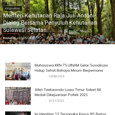
KESEHATAN
Menteri Kehutanan Raja Juli Antoni
Dialog Bersama Penyuluh Kehutanan
Sulawesi Selatan
Redaksi
-
15/05/2025
Mahasiswa KKN 75 UINAM Gelar Sosialisasi
Hidup Sehat Bahaya Minum Berpemanis
-
Redaksi
10/08/2024
Atlet Taekwondo Luwu Timur Sabet 64
Medali Dikejuaraan Poltek 2021
-
Redaksi
01/11/2021
Ini Identitas 13 Tersangka Kasus RS Batua