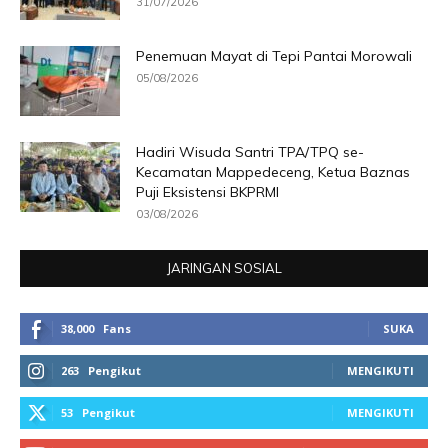
31/07/2026
Penemuan Mayat di Tepi Pantai Morowali
05/08/2026
Hadiri Wisuda Santri TPA/TPQ se-
Kecamatan Mappedeceng, Ketua Baznas
Puji Eksistensi BKPRMI
03/08/2026
JARINGAN SOSIAL
38,000
Fans
SUKA
263
Pengikut
MENGIKUTI
53
Pengikut
MENGIKUTI