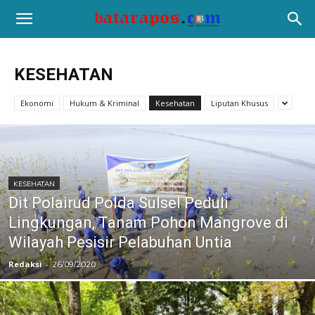
KESEHATAN
Ekonomi
Hukum & Kriminal
Kesehatan
Liputan Khusus
KESEHATAN
Dit Polairud Polda Sulsel Peduli
Lingkungan, Tanam Pohon Mangrove di
Wilayah Pesisir Pelabuhan Untia
Redaksi
-
26/09/2020