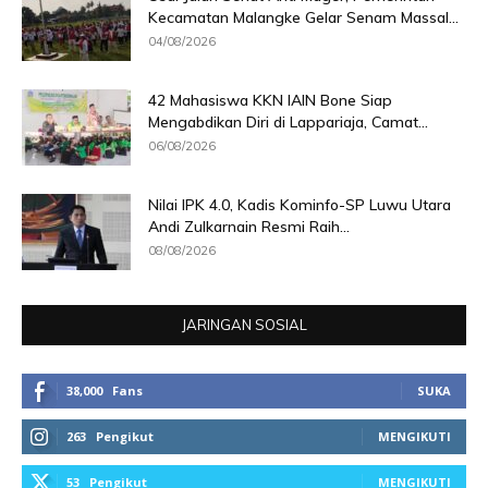
Kecamatan Malangke Gelar Senam Massal...
04/08/2026
42 Mahasiswa KKN IAIN Bone Siap
Mengabdikan Diri di Lappariaja, Camat...
06/08/2026
Nilai IPK 4.0, Kadis Kominfo-SP Luwu Utara
Andi Zulkarnain Resmi Raih...
08/08/2026
JARINGAN SOSIAL
38,000
Fans
SUKA
263
Pengikut
MENGIKUTI
53
Pengikut
MENGIKUTI